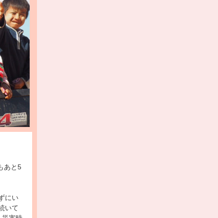
もあと5
ずにい
続いて