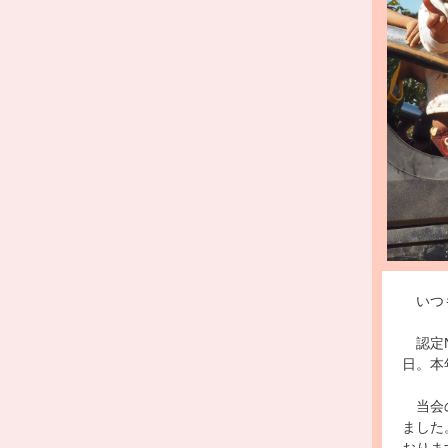
いつも
認定N
日。本
当会の
ました