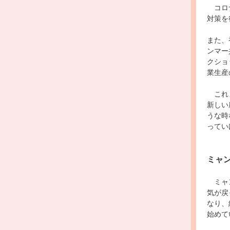
コロ
対策を
また、
ンマー
クショ
業生産
これま
新しい
うな時
ってい
ミャ
ミャン
気が戻
なり、
始めて