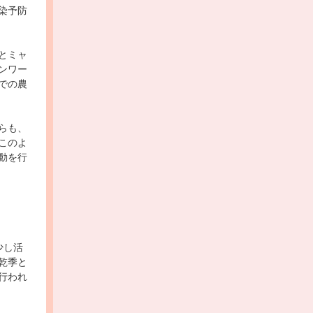
染予防
とミャ
ンワー
での農
らも、
このよ
動を行
少し活
乾季と
行われ