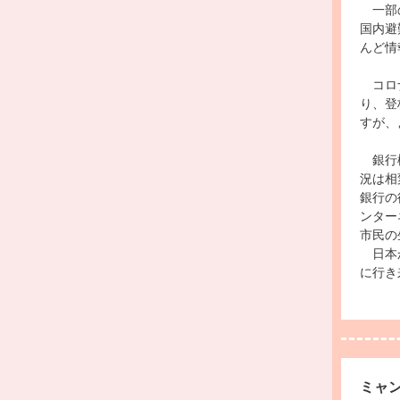
一部の
国内避
んど情
コロ
り、登
すが、
銀行機
況は相
銀行の
ンター
市民の
日本か
に行き
ミャ