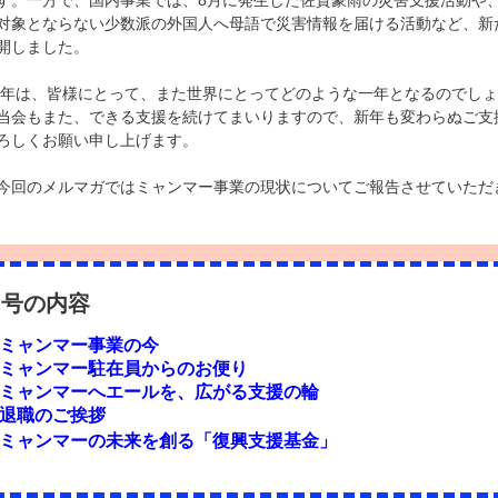
す。一方で、国内事業では、8月に発生した佐賀豪雨の災害支援活動や
対象とならない少数派の外国人へ母語で災害情報を届ける活動など、新
開しました。
2年は、皆様にとって、また世界にとってどのような一年となるのでし
当会もまた、できる支援を続けてまいりますので、新年も変わらぬご支
ろしくお願い申し上げます。
回のメルマガではミャンマー事業の現状についてご報告させていただ
月号の内容
ミャンマー事業の今
ミャンマー駐在員からのお便り
ミャンマーへエールを、広がる支援の輪
退職のご挨拶
ミャンマーの未来を創る「復興支援基金」