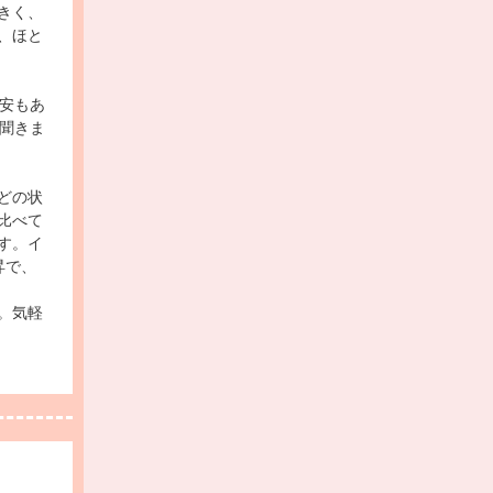
きく、
、ほと
安もあ
聞きま
どの状
比べて
す。イ
昇で、
。気軽