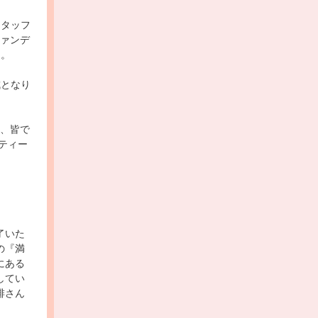
スタッフ
ファンデ
た。
成となり
、皆で
ティー
了いた
の『満
にある
してい
琲さん