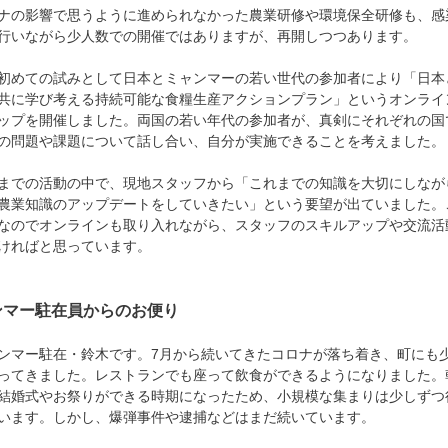
ナ
の影響で思うように進められなかった農業研修や環境保全研修も、感
行いながら少人数での開催ではありますが、再開しつつあります。
初めての試みとして日本とミャンマーの若い世代の参加者により「日本
共に学び考える持続可能な食糧生産アクションプラン」というオンライ
ップを開催しました。両国の若い年代の参加者が、真剣にそれぞれの国
の問題や課題について話し合い、自分が実施できることを考えました。
での活動の中で、現地スタッフから「これまでの知識を大切にしなが
農業知識のアップデートをしていきたい」という要望が出ていました。
なのでオンラインも取り入れながら、スタッフのスキルアップや交流活
ければと思っています。
ンマー駐在員からのお便り
マー駐在・鈴木です。7
月から続いてきたコロナが落ち着き、町にも
ってきました。レストランでも座って飲食ができるようになりました。
結婚式やお祭りができる時期になったため、小規模な集まりは少しずつ
います。しかし、爆弾事件や逮捕などはまだ続いています。