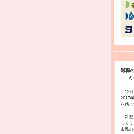
退職
–
ミャ
12
月
2017
を感じ
新型コ
ってミ
市民の