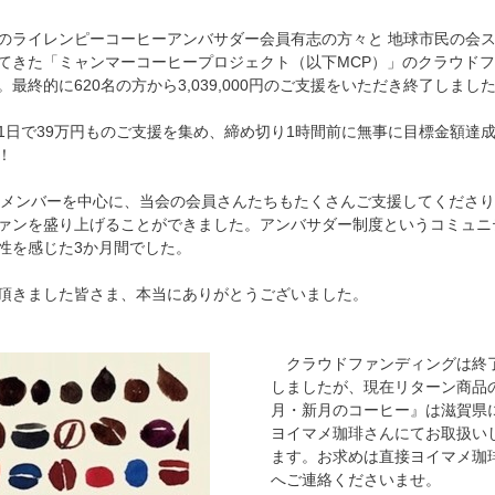
ライレンピーコーヒーアンバサダー会員有志の方々と 地球市民の会
てきた「ミャンマーコーヒープロジェクト（以下MCP）」のクラウド
。最終的に620名の方から3,039,000円のご支援をいただき終了しまし
1日で39万円ものご支援を集め、締め切り1時間前に無事に目標金額達
！
メンバーを中心に、当会の会員さんたちもたくさんご支援してくださり
ァンを盛り上げることができました。アンバサダー制度というコミュニ
性を感じた3か月間でした。
頂きました皆さま、本当にありがとうございました。
クラウドファンディングは終
しましたが、現在リターン商品
月・新月のコーヒー』は滋賀県
ヨイマメ珈琲さんにてお取扱い
ます。お求めは直接ヨイマメ珈
へご連絡くださいませ。