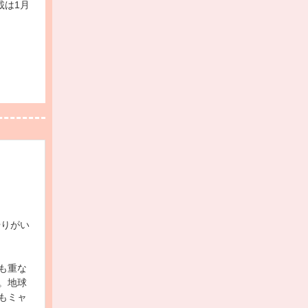
載は1月
やりがい
も重な
。地球
もミャ