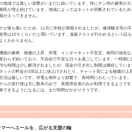
地域では激しい攻撃がいまだに続いています。特にチン州の被害が大
難民が増え続けています。地域によってはネットが切断されているため
報が入ってきません。
ナが落ち着いたため、
11
月に学校が再開されましたが、爆弾騒ぎ等の不
校率は
10
％くらいだと聞いています。進級テストが行われるという話も
よくわかりません。
能の麻痺、物価の上昇、停電、インターネット不安定、検問の強化な
変わらず続いており、不自由で不安な日々を過ごしています。一時期に
待ち時間は少し解消されましたが、現金の引き出し制限は継続していま
ネットの料金が
2
倍以上に値上げされたり、チャット安による物価の上
生活は厳しいです。停電も例年より頻繁で、長時間にわたっています。
らの直行便は月に数本のみで、長期滞在者のみが利用できるようです
来できるようになるには、まだ時間がかかりそうです。
ンマーへエールを、広がる支援の輪