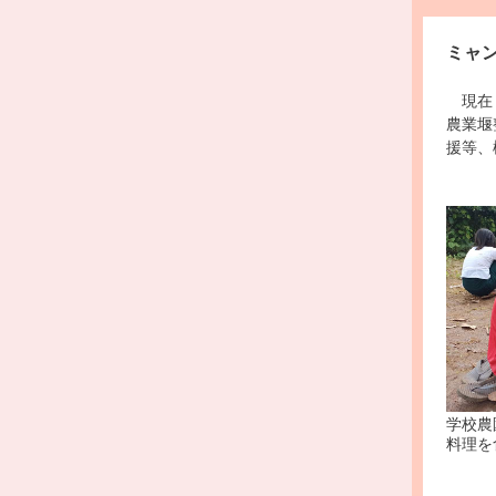
ミャ
現在ミ
農業堰
援等、
学校農
料理を