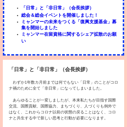
「日常」と「非日常」（会長挨拶）
総会＆総会イベントを開催しました！
ミャンマーの未来をつくる「復興支援基金」募
集を開始しました
ミャンマー在留資格に関するシェア拡散のお願
い
「日常」と「非日常」（会長挨拶）
わずか
1
年数カ月前までは何でもない
「
日常
」
のことがコロ
ナ禍のために全て
「
非日常
」
になってしまいました。
あらゆることが一変しましたが、本来私たちが目指す国際
交流、国際貢献、国際協力
、
まちづくり、人づくりも例外で
はなく、これからコロナ以前の状態の戻ることはなく、コロ
ナと共生する中で新しい思考と行動が必要になります。