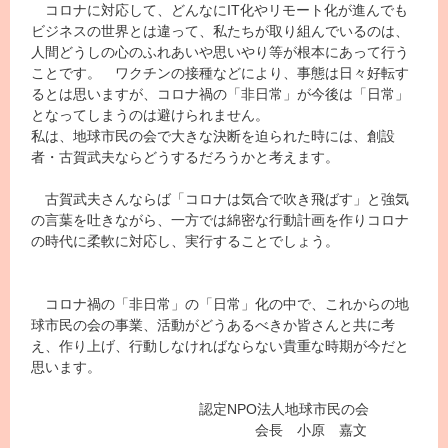
コロナに対応して、どんなに
IT
化やリモート化が進んでも
ビジネスの世界とは違って、私たちが取り組んでいるのは、
人間どうしの心のふれあいや思いやり等が根本にあって行う
ことです。
ワクチンの接種などにより、事態は日々好転す
るとは思いますが、コロナ禍の
「
非日常
」
が今後は
「
日常
」
となってしまうのは避けられません
。
私は、地球市民の会で大きな決断を迫られた時には、創設
者・古賀武夫ならどうするだろうかと考えます。
古賀武夫さんならば「コロナは気合で吹き飛ばす」と強気
の言葉を吐きながら、一方では綿密な行動計画を作りコロナ
の時代に柔軟に対応し
、
実行することでしょう。
コロナ禍の「
非日常
」
の
「
日常
」
化の中で、これからの地
球市民の会の事業、活動がどうあるべきか皆さんと共に考
え、作り上げ
、
行動しなければならない
貴重な時期が今だと
思います。
認定
NPO
法人地球市民の会
会長 小原 嘉文