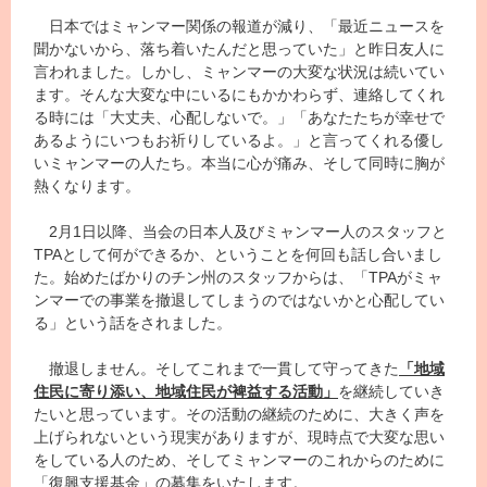
日本ではミャンマー関係の報道が減り、「最近ニュースを
聞かないから、落ち着いたんだと思っていた」と昨日友人に
言われました。しかし、ミャンマーの大変な状況は続いてい
ます。そんな大変な中にいるにもかかわらず、連絡してくれ
る時には「大丈夫、心配しないで。」「あなたたちが幸せで
あるようにいつもお祈りしているよ。」と言ってくれる優し
いミャンマーの人たち。本当に心が痛み、そして同時に胸が
熱くなります。
2月1日以降、当会の日本人及びミャンマー人のスタッフと
TPAとして何ができるか、ということを何回も話し合いまし
た。始めたばかりのチン州のスタッフからは、「TPAがミャ
ンマーでの事業を撤退してしまうのではないかと心配してい
る」という話をされました。
撤退しません。そしてこれまで一貫して守ってきた
「地域
住民に寄り添い、地域住民が裨益する活動」
を継続していき
たいと思っています。その活動の継続のために、大きく声を
上げられないという現実がありますが、現時点で大変な思い
をしている人のため、そしてミャンマーのこれからのために
「復興支援基金」の募集をいたします。