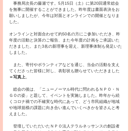
事務局次長の藤瀬です。5月15日（土）に第
20
回通常総会
を無事に開催することができました。昨年度は書面表決をお
願いしましたが、今年は対面とオンラインでの開催となりま
した。
オンラインと対面合わせて約50名の方にご参加いただき、昨
年度の活動と決算のご報告、また今年度の計画をご承認いた
だきました。また3名の新理事を迎え、新理事体制も発足いた
しました。
また、寄付やボランティアなどを通じ、当会の活動を支え
てくださった皆様に対し、表彰状も贈らせていただきました
＝写真上
。
総会の後は、「ニューノーマル時代に問われるＮＰＯ・Ｎ
ＧＯの姿」と題して、イベントを実施しました。昨年から続
くコロナ禍での不確実な時代にあって、どう市民組織が地域
や地球規模の課題に向き合い進んでいくべきかを皆さんと考
えました。
登壇していただいたＮＰＯ法人テラルネッサンスの創設者