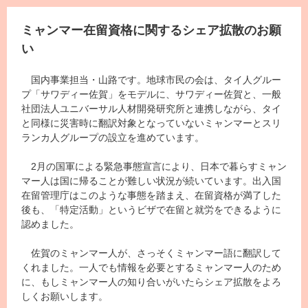
ミャンマー在留資格に関するシェア拡散のお願
い
国内事業担当・山路です。地球市民の会は、タイ人グルー
プ「サワディー佐賀」をモデルに、サワディー佐賀と、一般
社団法人ユニバーサル人材開発研究所と連携しながら、タイ
と同様に災害時に翻訳対象となっていないミャンマーとスリ
ランカ人グループの設立を進めています。
2月の国軍による緊急事態宣言により、日本で暮らすミャン
マー人は国に帰ることが難しい状況が続いています。出入国
在留管理庁はこのような事態を踏まえ、在留資格が満了した
後も、「特定活動」というビザで在留と就労をできるように
認めました。
佐賀のミャンマー人が、さっそくミャンマー語に翻訳して
くれました。一人でも情報を必要とするミャンマー人のため
に、もしミャンマー人の知り合いがいたらシェア拡散をよろ
しくお願いします。