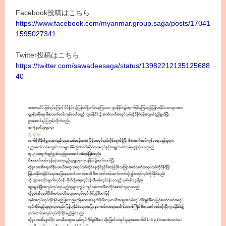
Facebook投稿はこちら
https://www.facebook.com/myanmar.group.saga/posts/17041
1595027341
Twitter投稿はこちら
https://twitter.com/sawadeesaga/status/13982212135125688
40